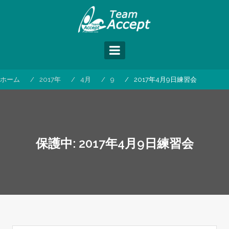
コ
ン
テ
ン
ツ
へ
ス
ホーム
2017年
4月
9
2017年4月9日練習会
キ
ッ
プ
保護中: 2017年4月9日練習会