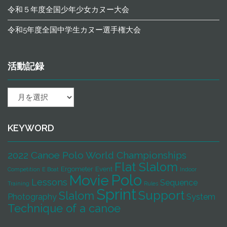
令和５年度全国少年少女カヌー大会
令和5年度全国中学生カヌー選手権大会
活動記録
活
動
記
録
KEYWORD
2022 Canoe Polo World Championships
Flat Slalom
Ergometer
Event
Competition
E Boat
Indoor
Polo
Movie
Lessons
Sequence
Training
Rules
Sprint
Support
Slalom
Photography
System
Technique of a canoe