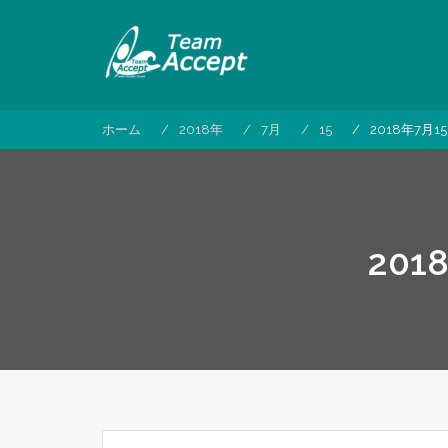
コ
ン
テ
ン
ツ
へ
ホーム
2018年
7月
15
2018年7月
ス
キ
ッ
プ
20