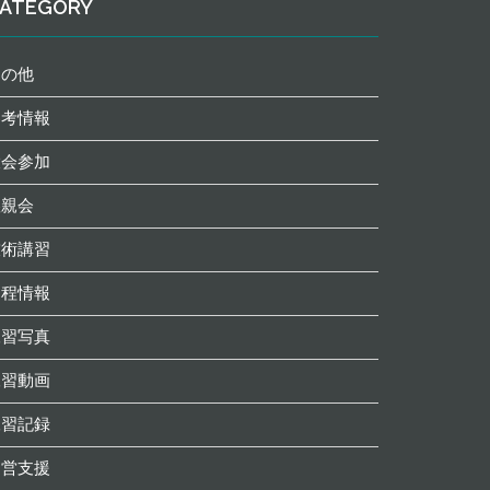
ATEGORY
その他
参考情報
大会参加
懇親会
技術講習
日程情報
練習写真
練習動画
練習記録
運営支援