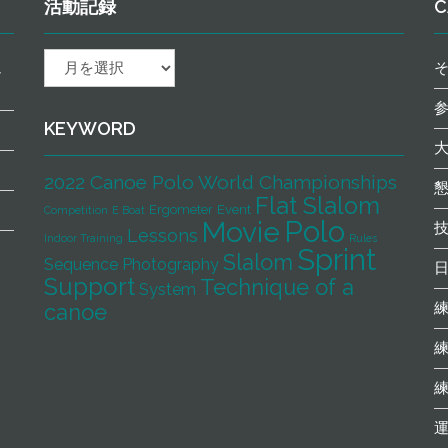
活動記録
C
活
ュ
動
記
録
KEYWORD
2022 Canoe Polo World Championships
Flat Slalom
Ergometer
Event
Competition
E Boat
Polo
Movie
Lessons
Indoor Training
Rules
Sprint
Slalom
Sequence Photography
Support
Technique of a
System
canoe