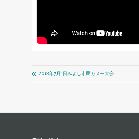
投
稿
2018年7月1日みよし市民カヌー大会
ナ
ビ
ゲ
ー
シ
ョ