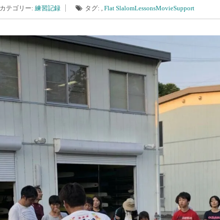
カテゴリー:
練習記録
タグ: ,
Flat Slalom
Lessons
Movie
Support