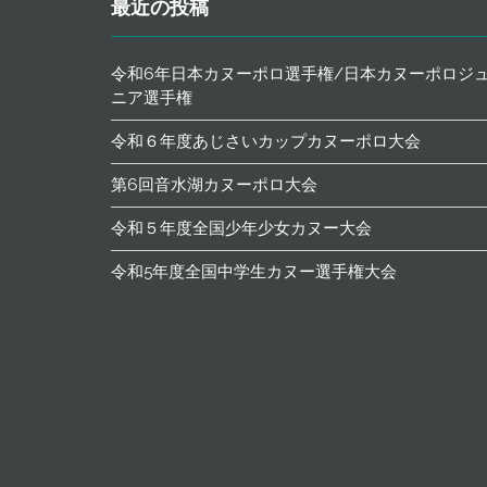
ン
最近の投稿
令和6年日本カヌーポロ選手権/日本カヌーポロジ
ニア選手権
令和６年度あじさいカップカヌーポロ大会
第6回音水湖カヌーポロ大会
令和５年度全国少年少女カヌー大会
令和5年度全国中学生カヌー選手権大会