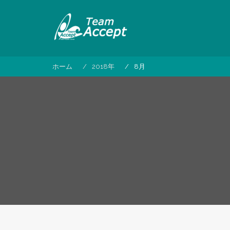
コ
ン
テ
ン
ツ
へ
ホーム
2018年
8月
ス
キ
ッ
プ