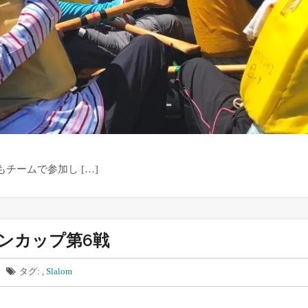
チームで参加し […]
パンカップ第6戦
タグ: ,
Slalom