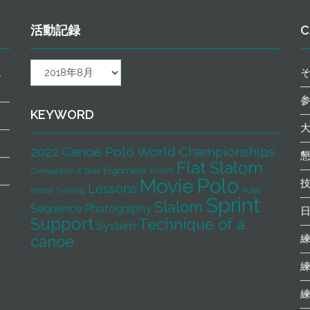
活動記録
C
活
ュ
動
記
録
KEYWORD
2022 Canoe Polo World Championships
Flat Slalom
Ergometer
Event
Competition
E Boat
Polo
Movie
Lessons
Indoor Training
Rules
Sprint
Slalom
Sequence Photography
Support
Technique of a
System
canoe