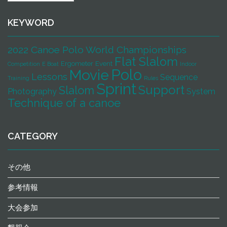
記
録
KEYWORD
2022 Canoe Polo World Championships
Flat Slalom
Ergometer
Event
Competition
E Boat
Indoor
Polo
Movie
Lessons
Sequence
Training
Rules
Sprint
Support
Slalom
Photography
System
Technique of a canoe
CATEGORY
その他
参考情報
大会参加