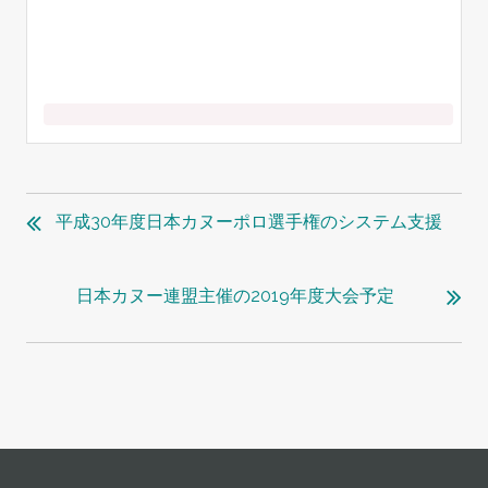
投
稿
平成30年度日本カヌーポロ選手権のシステム支援
ナ
ビ
日本カヌー連盟主催の2019年度大会予定
ゲ
ー
シ
ョ
ン