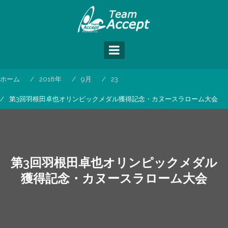
コ
ン
テ
ン
ツ
へ
ス
ホーム
2018年
9月
23
キ
ッ
第3回羽根田卓也オリンピックメダル獲得記念・カヌースラローム大会
プ
第3回羽根田卓也オリンピックメダル
獲得記念・カヌースラローム大会