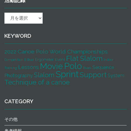
活動記録
活
動
記
録
KEYWORD
2022 Canoe Polo World Championships
Flat Slalom
Ergometer
Event
Competition
E Boat
Indoor
Polo
Movie
Lessons
Sequence
Training
Rules
Sprint
Support
Slalom
Photography
System
Technique of a canoe
CATEGORY
その他
参考情報