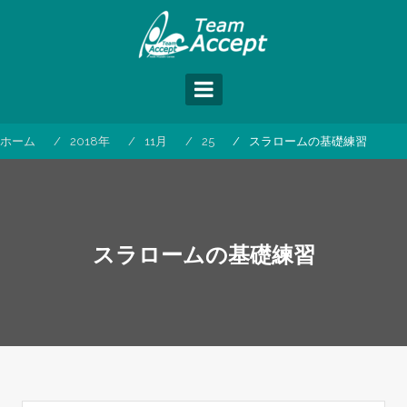
コ
ン
テ
ン
ツ
へ
ス
ホーム
2018年
11月
25
スラロームの基礎練習
キ
ッ
プ
スラロームの基礎練習