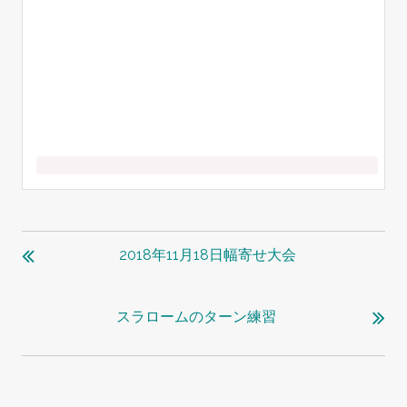
投
稿
2018年11月18日幅寄せ大会
ナ
ビ
スラロームのターン練習
ゲ
ー
シ
ョ