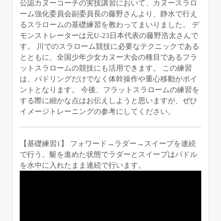
公認カヌーコーチの実技講習において、カヌースラロ
ーム強化委員会副委員長の藤野さんより、静水で行え
るスラロームの基礎練習を教わってまいりました。 デ
モンストレーターは元U-23日本代表の藤野浩太さんで
す。 川でのスラローム競技に必要なテクニックである
とともに、全国少年少女カヌー大会の種目であるフラ
ットスラロームの競技にも活用できます。 この練習
は、パドリングだけでなく体幹操作や重心移動がポイ
ントとなります。 今後、フラットスラロームの練習を
する際に細かな点はお伝えしようと思いますが、ぜひ
イメージトレーニングの参考にしてください。
【基礎練習1】 フォワード→ラダー→スイープを連続
で行う。艇を進めた状態でラダーとスイープはパドル
を水中に入れたまま連続で行います。