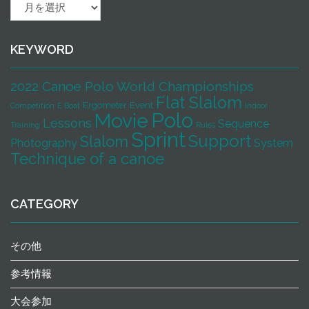
活
動
記
録
KEYWORD
2022 Canoe Polo World Championships
Flat Slalom
Ergometer
Event
Competition
E Boat
Indoor
Polo
Movie
Lessons
Sequence
Training
Rules
Sprint
Support
Slalom
Photography
System
Technique of a canoe
CATEGORY
その他
参考情報
大会参加