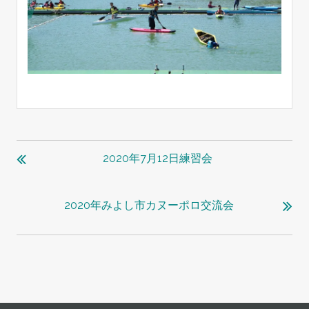
投
稿
2020年7月12日練習会
ナ
ビ
2020年みよし市カヌーポロ交流会
ゲ
ー
シ
ョ
ン