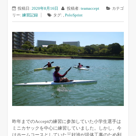
投稿日:
2020年8月16日
投稿者:
teamaccept
カテゴ
リー:
練習記録
タグ: ,
Polo
Sprint
昨年までのAcceptの練習に参加していた小学生選手は
ミニカヤックを中心に練習していました。しかし、今
はホームコースとしていた三好池が堤体工事のため利