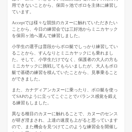
用できないことから、保田ヶ池でポロを主体に練習し
ています。
Acceptでは様々な競技のカヌーに触れていただきたい
ことから、今日の練習会では三好池からミニカヤック
を保田ヶ池へ運んで練習しました。
小学生の選手は普段からポロ艇でしっかり練習してい
ることから、すんなりとミニカヤックにも乗れまし
た。そして、小学生だけでなく、保護者の大人の方も
ミニカヤックに挑戦してもらいましたが、大人もポロ
艇で基礎の練習を積んていたことから、見事乗ること
ができました。
また、カナディアンカヌーに乗ったり、ポロ艇を使っ
てSAPのように立ってこぐことでバランス感覚を鍛え
る練習もしました。
異なる種目のカヌーに触れることで、カヌーのセンス
が研ぎ澄まされ、上達の速度も上がると思っています
ので、また機会を見つけてこのような練習会を開催し