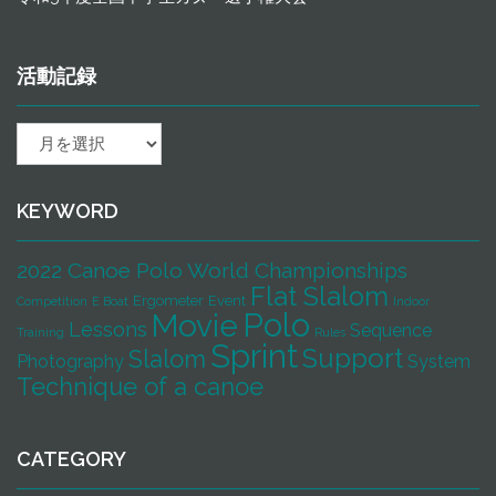
活動記録
活
動
記
録
KEYWORD
2022 Canoe Polo World Championships
Flat Slalom
Ergometer
Event
Competition
E Boat
Indoor
Polo
Movie
Lessons
Sequence
Training
Rules
Sprint
Support
Slalom
Photography
System
Technique of a canoe
CATEGORY