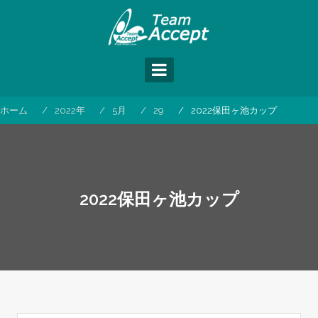
コ
ン
テ
ン
ツ
へ
ス
ホーム
2022年
5月
29
2022保田ヶ池カップ
キ
ッ
プ
2022保田ヶ池カップ