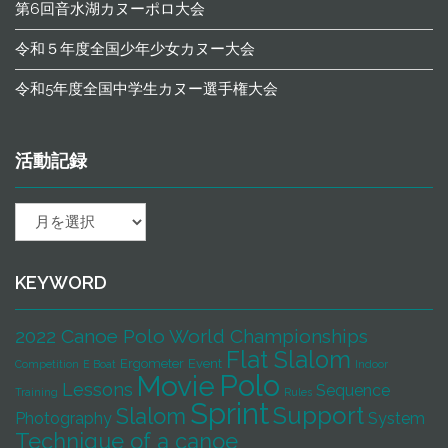
第6回音水湖カヌーポロ大会
令和５年度全国少年少女カヌー大会
令和5年度全国中学生カヌー選手権大会
活動記録
活
動
記
録
KEYWORD
2022 Canoe Polo World Championships
Flat Slalom
Ergometer
Event
Competition
E Boat
Indoor
Polo
Movie
Lessons
Sequence
Training
Rules
Sprint
Support
Slalom
Photography
System
Technique of a canoe