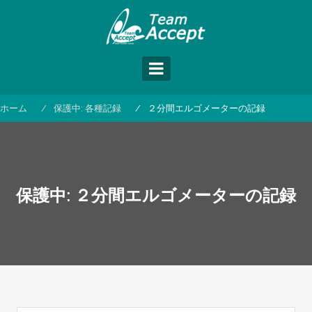
コ
ン
テ
ン
ツ
へ
ス
ホーム
保護中: 各種記録
２分間エルゴメーターの記録
キ
ッ
プ
保護中: ２分間エルゴメーターの記録