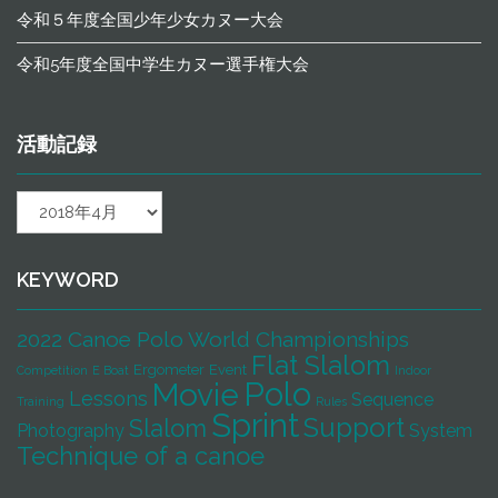
令和５年度全国少年少女カヌー大会
令和5年度全国中学生カヌー選手権大会
活動記録
活
動
記
録
KEYWORD
2022 Canoe Polo World Championships
Flat Slalom
Ergometer
Event
Competition
E Boat
Indoor
Polo
Movie
Lessons
Sequence
Training
Rules
Sprint
Support
Slalom
Photography
System
Technique of a canoe