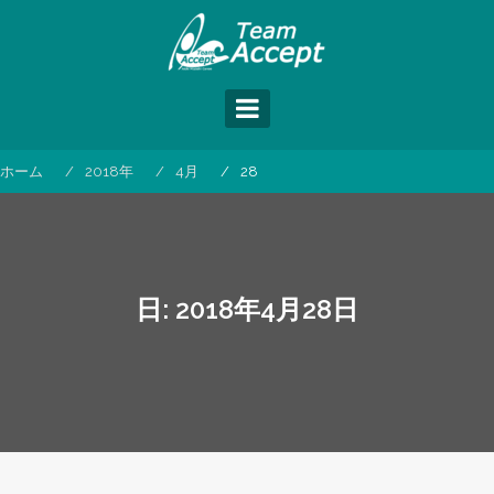
コ
ン
テ
ン
ツ
へ
ス
ホーム
2018年
4月
28
キ
ッ
プ
日:
2018年4月28日