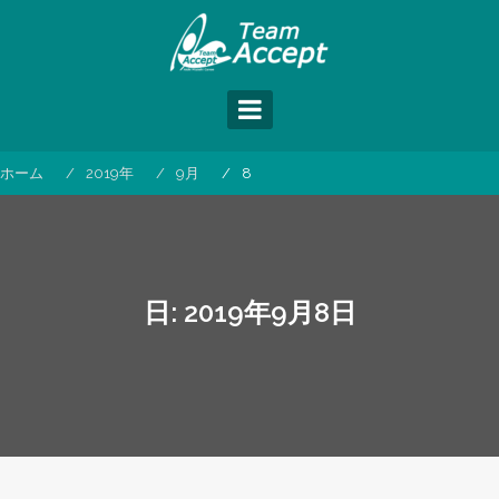
コ
ン
テ
ン
ツ
へ
ス
ホーム
2019年
9月
8
キ
ッ
プ
日:
2019年9月8日