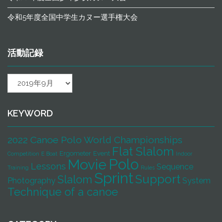
令和5年度全国中学生カヌー選手権大会
活動記録
活
動
記
録
KEYWORD
2022 Canoe Polo World Championships
Flat Slalom
Ergometer
Event
Competition
E Boat
Indoor
Polo
Movie
Lessons
Sequence
Training
Rules
Sprint
Support
Slalom
Photography
System
Technique of a canoe