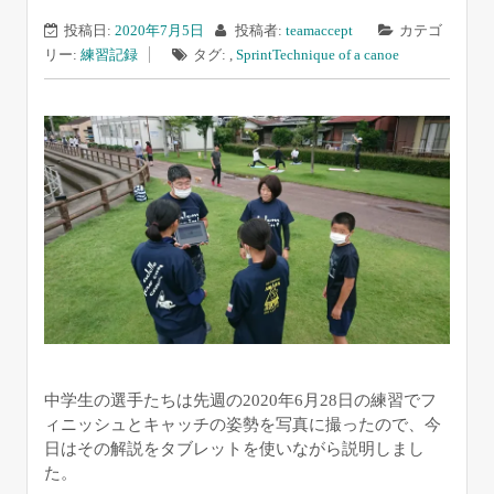
投稿日:
2020年7月5日
投稿者:
teamaccept
カテゴ
リー:
練習記録
タグ: ,
Sprint
Technique of a canoe
中学生の選手たちは先週の2020年6月28日の練習でフ
ィニッシュとキャッチの姿勢を写真に撮ったので、今
日はその解説をタブレットを使いながら説明しまし
た。