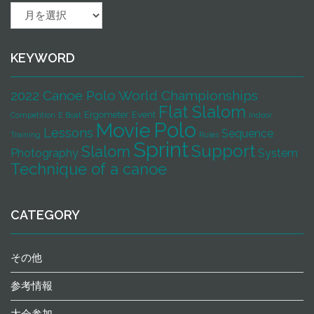
活
動
記
録
KEYWORD
2022 Canoe Polo World Championships
Flat Slalom
Ergometer
Event
Competition
E Boat
Indoor
Polo
Movie
Lessons
Sequence
Training
Rules
Sprint
Support
Slalom
Photography
System
Technique of a canoe
CATEGORY
その他
参考情報