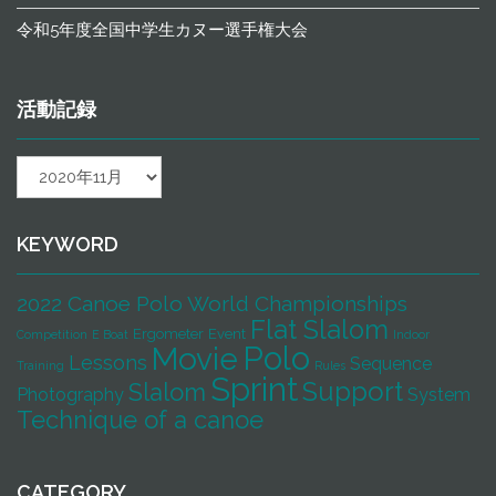
令和5年度全国中学生カヌー選手権大会
活動記録
活
動
記
録
KEYWORD
2022 Canoe Polo World Championships
Flat Slalom
Ergometer
Event
Competition
E Boat
Indoor
Polo
Movie
Lessons
Sequence
Training
Rules
Sprint
Support
Slalom
Photography
System
Technique of a canoe
CATEGORY