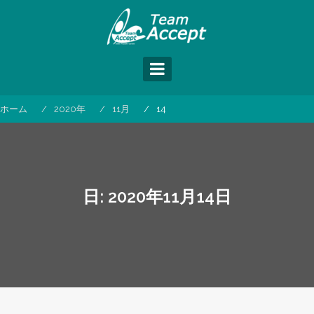
コ
ン
テ
ン
ツ
へ
ス
ホーム
2020年
11月
14
キ
ッ
プ
日:
2020年11月14日